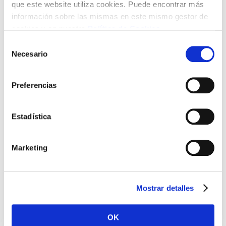
que este website utiliza cookies. Puede encontrar más
información sobre las mismas en este mismo gestor de
cookies y en nuestra
Política de Cookies
.
Selección
Necesario
de
consentimiento
Preferencias
Estadística
Marketing
Mostrar detalles
OK
Adaptación a la normativa en materia de Privacidad (LOPD)