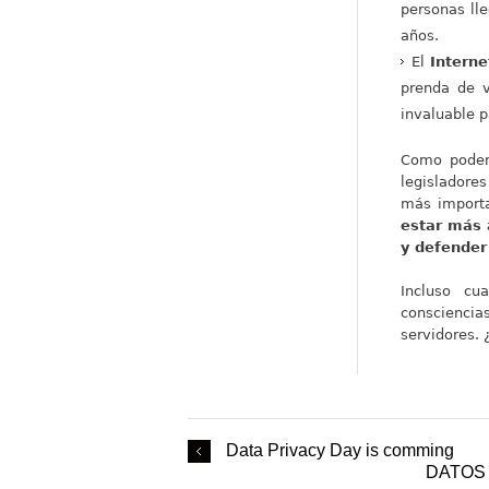
personas ll
años.
El
Interne
prenda de v
invaluable p
Como podemo
legisladore
más import
estar más 
y defender
Incluso cu
consciencia
servidores. 
Data Privacy Day is comming
DATOS