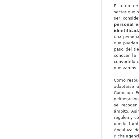
El futuro d
sector que 
ser conside
personal e
identificad
una persona
que pueden 
paso del ti
conocer la 
convertido e
que vamos a 
Como respue
adaptarse a
Comisión E
deliberacio
se recogen
ámbito. Asi
regulen y co
donde tamb
Andaluza d
dicha agenci