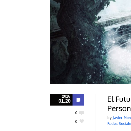
El Futu
2016
01.20
Person
0
by
Javier Mon
0
Redes Sociale